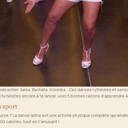
onde entier. Salsa, Bachata, Kizomba… Ces danses rythmées et sensue
. Si tu hésites encore à te lancer, voici 5 bonnes raisons d’apprendre 
u sport
ourse ? La danse latine est une activité physique complète qui amélio
00 calories, tout en t’amusant !