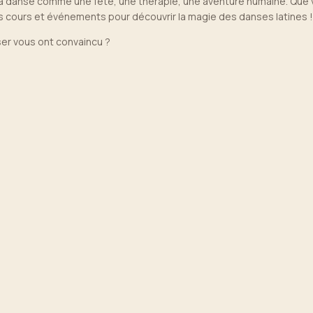
s la danse comme une fête, une thérapie, une aventure humaine. Que 
 cours et événements pour découvrir la magie des danses latines 
ser vous ont convaincu ?