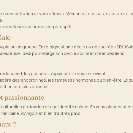
re concentration et vos réflexes. Mémoriser des pas, s’adapter à un·
l.
t une meilleure connexion corps-esprit.
iale
uple ou en groupe. En rejoignant une école ou des soirées SBK (Sal
reuse. Idéal pour élargir son cercle social et créer des liens !
redescend, les pensées s’apaisent, le sourire revient.
 libère des endorphines, les fameuses hormones du bien-être. Et q
’est encore plus puissant.
et passionnante
 culturelles profondes et une identité unique. En vous plongeant da
inicaine, d’Angola et bien d’autres pays.
ant ?