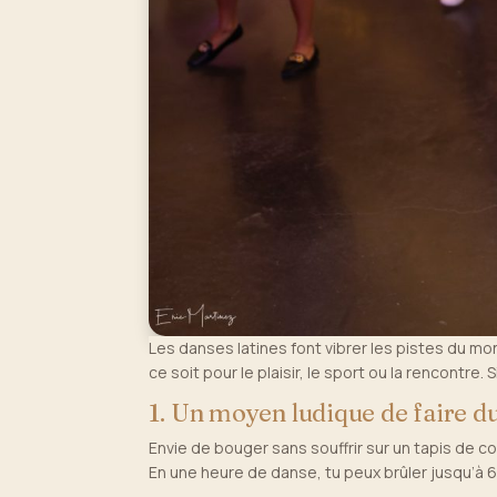
Les danses latines font vibrer les pistes du m
ce soit pour le plaisir, le sport ou la rencontre
1. Un moyen ludique de faire d
Envie de bouger sans souffrir sur un tapis de c
En une heure de danse, tu peux brûler jusqu’à 6