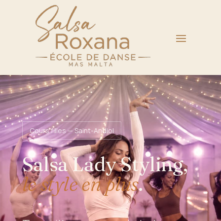
Cours filles — Saint-Andiol
Salsa Lady Styling,
le style en plus
.