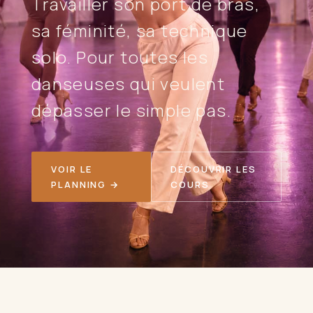
Travailler son port de bras,
sa féminité, sa technique
solo. Pour toutes les
danseuses qui veulent
dépasser le simple pas.
VOIR LE
DÉCOUVRIR LES
PLANNING →
COURS