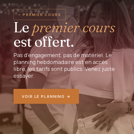
— PREMIER COURS
Le
premier cours
est offert.
Pas d'engagement, pas de matériel. Le
planning hebdomadaire est en accès
libre, les tarifs sont publics. Venez juste
essayer.
VOIR LE PLANNING →