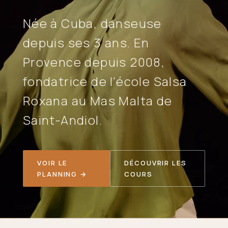
Née à Cuba, danseuse
depuis ses 3 ans. En
Provence depuis 2008,
fondatrice de l'école Salsa
Roxana au Mas Malta de
Saint-Andiol.
VOIR LE
DÉCOUVRIR LES
PLANNING →
COURS